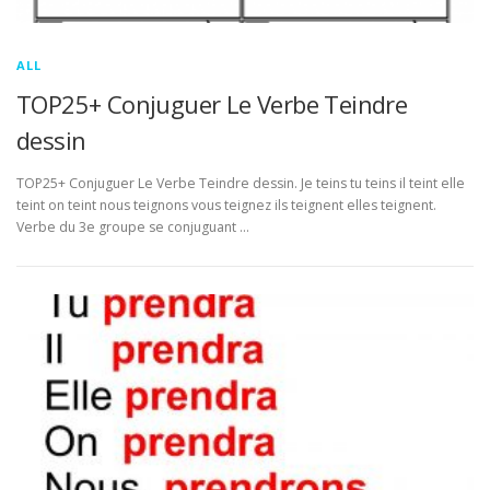
ALL
TOP25+ Conjuguer Le Verbe Teindre
dessin
TOP25+ Conjuguer Le Verbe Teindre dessin. Je teins tu teins il teint elle
teint on teint nous teignons vous teignez ils teignent elles teignent.
Verbe du 3e groupe se conjuguant …