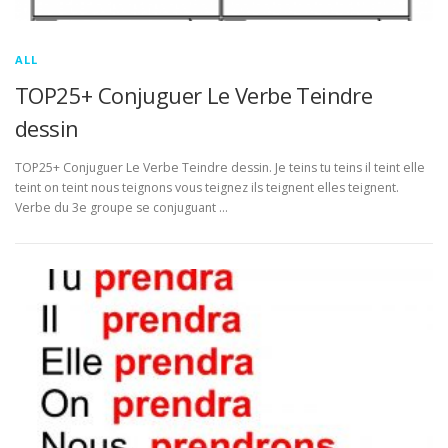
ALL
TOP25+ Conjuguer Le Verbe Teindre
dessin
TOP25+ Conjuguer Le Verbe Teindre dessin. Je teins tu teins il teint elle
teint on teint nous teignons vous teignez ils teignent elles teignent.
Verbe du 3e groupe se conjuguant …