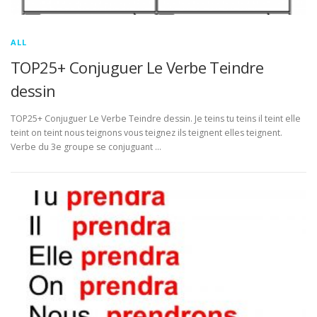
ALL
TOP25+ Conjuguer Le Verbe Teindre
dessin
TOP25+ Conjuguer Le Verbe Teindre dessin. Je teins tu teins il teint elle
teint on teint nous teignons vous teignez ils teignent elles teignent.
Verbe du 3e groupe se conjuguant …