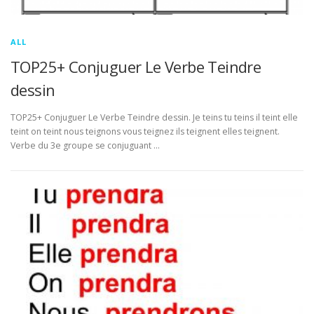
ALL
TOP25+ Conjuguer Le Verbe Teindre
dessin
TOP25+ Conjuguer Le Verbe Teindre dessin. Je teins tu teins il teint elle
teint on teint nous teignons vous teignez ils teignent elles teignent.
Verbe du 3e groupe se conjuguant …