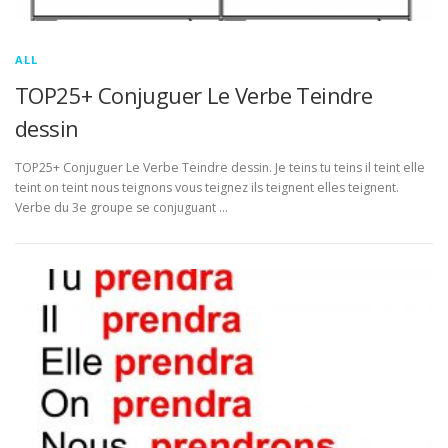
ALL
TOP25+ Conjuguer Le Verbe Teindre
dessin
TOP25+ Conjuguer Le Verbe Teindre dessin. Je teins tu teins il teint elle
teint on teint nous teignons vous teignez ils teignent elles teignent.
Verbe du 3e groupe se conjuguant …