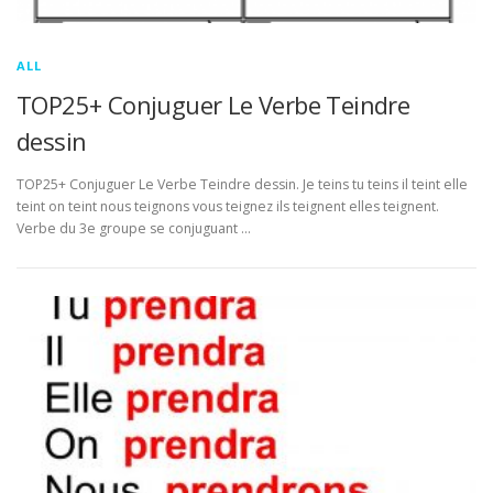
ALL
TOP25+ Conjuguer Le Verbe Teindre
dessin
TOP25+ Conjuguer Le Verbe Teindre dessin. Je teins tu teins il teint elle
teint on teint nous teignons vous teignez ils teignent elles teignent.
Verbe du 3e groupe se conjuguant …