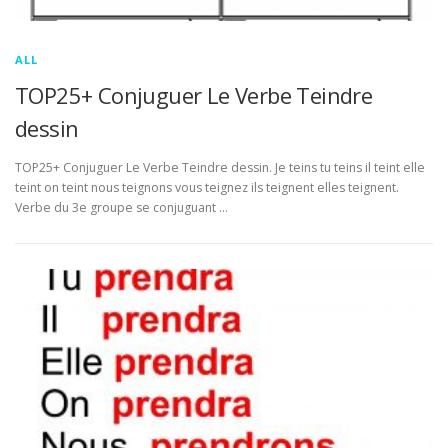
ALL
TOP25+ Conjuguer Le Verbe Teindre
dessin
TOP25+ Conjuguer Le Verbe Teindre dessin. Je teins tu teins il teint elle
teint on teint nous teignons vous teignez ils teignent elles teignent.
Verbe du 3e groupe se conjuguant …