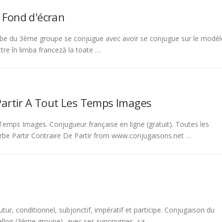
 Fond d'écran
be du 3ème groupe se conjugue avec avoir se conjugue sur le modèl
tre în limba franceză la toate …
Partir A Tout Les Temps Images
emps Images. Conjugueur française en ligne (gratuit). Toutes les
rbe Partir Contraire De Partir from www.conjugaisons.net …
tur, conditionnel, subjonctif, impératif et participe. Conjugaison du
 falloir (3ème groupe), avec ses synonymes, sa …