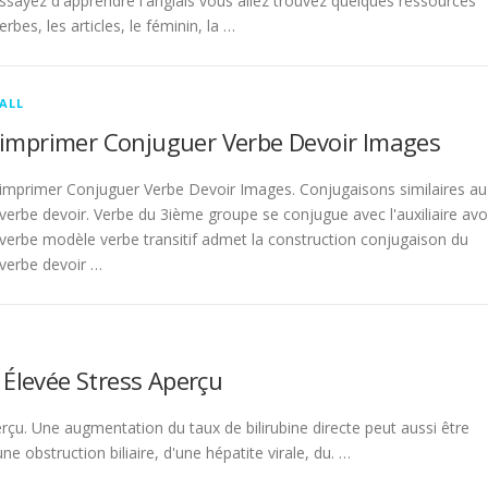
sayez d'apprendre l'anglais vous allez trouvez quelques ressources
rbes, les articles, le féminin, la …
ALL
imprimer Conjuguer Verbe Devoir Images
imprimer Conjuguer Verbe Devoir Images. Conjugaisons similaires au
verbe devoir. Verbe du 3ième groupe se conjugue avec l'auxiliaire avo
verbe modèle verbe transitif admet la construction conjugaison du
verbe devoir …
 Élevée Stress Aperçu
rçu. Une augmentation du taux de bilirubine directe peut aussi être
 obstruction biliaire, d'une hépatite virale, du. …