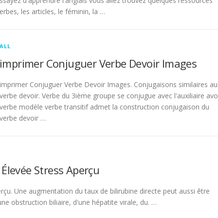
sayez d'apprendre l'anglais vous allez trouvez quelques ressources
rbes, les articles, le féminin, la …
ALL
imprimer Conjuguer Verbe Devoir Images
imprimer Conjuguer Verbe Devoir Images. Conjugaisons similaires au
verbe devoir. Verbe du 3ième groupe se conjugue avec l'auxiliaire avo
verbe modèle verbe transitif admet la construction conjugaison du
verbe devoir …
 Élevée Stress Aperçu
rçu. Une augmentation du taux de bilirubine directe peut aussi être
 obstruction biliaire, d'une hépatite virale, du. …