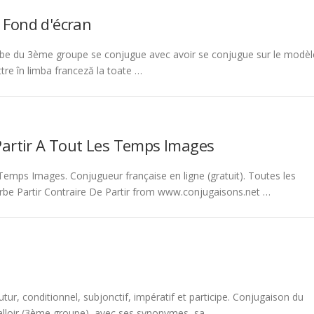
 Fond d'écran
be du 3ème groupe se conjugue avec avoir se conjugue sur le modèl
tre în limba franceză la toate …
Partir A Tout Les Temps Images
emps Images. Conjugueur française en ligne (gratuit). Toutes les
rbe Partir Contraire De Partir from www.conjugaisons.net …
tur, conditionnel, subjonctif, impératif et participe. Conjugaison du
 falloir (3ème groupe), avec ses synonymes, sa …