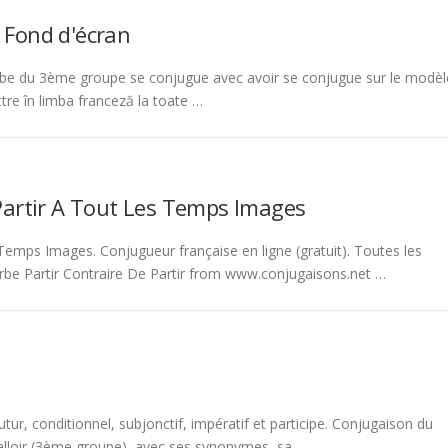
 Fond d'écran
be du 3ème groupe se conjugue avec avoir se conjugue sur le modèl
tre în limba franceză la toate …
Partir A Tout Les Temps Images
emps Images. Conjugueur française en ligne (gratuit). Toutes les
rbe Partir Contraire De Partir from www.conjugaisons.net …
tur, conditionnel, subjonctif, impératif et participe. Conjugaison du
 falloir (3ème groupe), avec ses synonymes, sa …