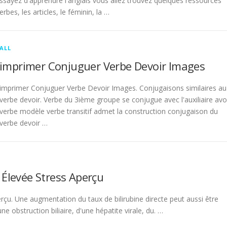
sayez d'apprendre l'anglais vous allez trouvez quelques ressources
rbes, les articles, le féminin, la …
ALL
imprimer Conjuguer Verbe Devoir Images
imprimer Conjuguer Verbe Devoir Images. Conjugaisons similaires au
verbe devoir. Verbe du 3ième groupe se conjugue avec l'auxiliaire avo
verbe modèle verbe transitif admet la construction conjugaison du
verbe devoir …
 Élevée Stress Aperçu
rçu. Une augmentation du taux de bilirubine directe peut aussi être
 obstruction biliaire, d'une hépatite virale, du. …