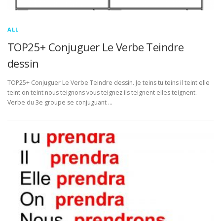
ALL
TOP25+ Conjuguer Le Verbe Teindre
dessin
TOP25+ Conjuguer Le Verbe Teindre dessin. Je teins tu teins il teint elle
teint on teint nous teignons vous teignez ils teignent elles teignent.
Verbe du 3e groupe se conjuguant …