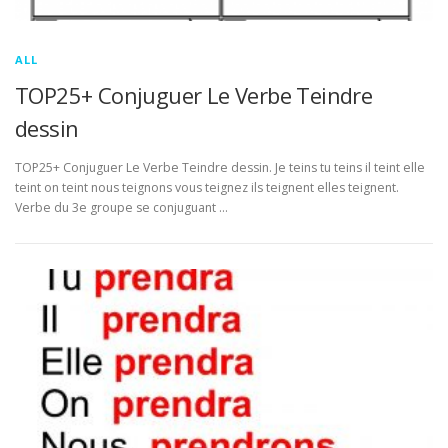
ALL
TOP25+ Conjuguer Le Verbe Teindre
dessin
TOP25+ Conjuguer Le Verbe Teindre dessin. Je teins tu teins il teint elle
teint on teint nous teignons vous teignez ils teignent elles teignent.
Verbe du 3e groupe se conjuguant …