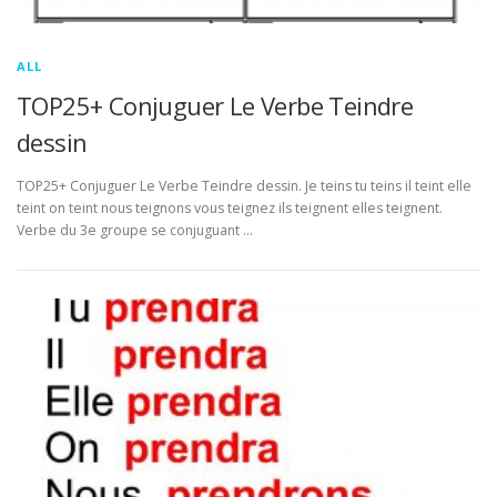
ALL
TOP25+ Conjuguer Le Verbe Teindre
dessin
TOP25+ Conjuguer Le Verbe Teindre dessin. Je teins tu teins il teint elle
teint on teint nous teignons vous teignez ils teignent elles teignent.
Verbe du 3e groupe se conjuguant …