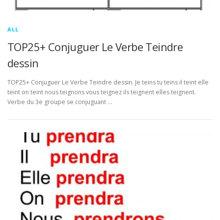
ALL
TOP25+ Conjuguer Le Verbe Teindre
dessin
TOP25+ Conjuguer Le Verbe Teindre dessin. Je teins tu teins il teint elle
teint on teint nous teignons vous teignez ils teignent elles teignent.
Verbe du 3e groupe se conjuguant …