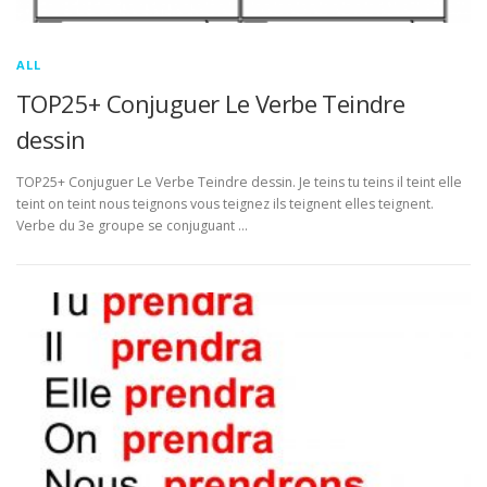
ALL
TOP25+ Conjuguer Le Verbe Teindre
dessin
TOP25+ Conjuguer Le Verbe Teindre dessin. Je teins tu teins il teint elle
teint on teint nous teignons vous teignez ils teignent elles teignent.
Verbe du 3e groupe se conjuguant …