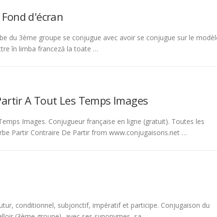
 Fond d'écran
be du 3ème groupe se conjugue avec avoir se conjugue sur le modèl
tre în limba franceză la toate …
Partir A Tout Les Temps Images
emps Images. Conjugueur française en ligne (gratuit). Toutes les
rbe Partir Contraire De Partir from www.conjugaisons.net …
tur, conditionnel, subjonctif, impératif et participe. Conjugaison du
 falloir (3ème groupe), avec ses synonymes, sa …