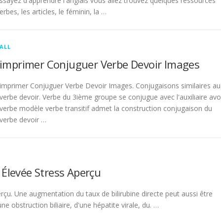
sayez d'apprendre l'anglais vous allez trouvez quelques ressources
rbes, les articles, le féminin, la …
ALL
imprimer Conjuguer Verbe Devoir Images
imprimer Conjuguer Verbe Devoir Images. Conjugaisons similaires au
verbe devoir. Verbe du 3ième groupe se conjugue avec l'auxiliaire avo
verbe modèle verbe transitif admet la construction conjugaison du
verbe devoir …
 Élevée Stress Aperçu
rçu. Une augmentation du taux de bilirubine directe peut aussi être
 obstruction biliaire, d'une hépatite virale, du. …