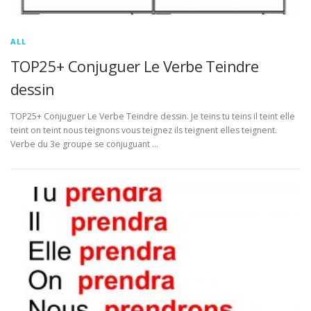
ALL
TOP25+ Conjuguer Le Verbe Teindre
dessin
TOP25+ Conjuguer Le Verbe Teindre dessin. Je teins tu teins il teint elle
teint on teint nous teignons vous teignez ils teignent elles teignent.
Verbe du 3e groupe se conjuguant …