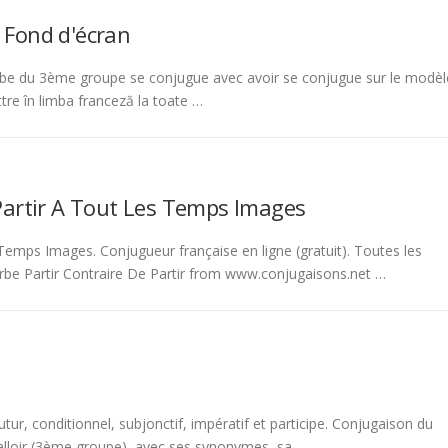
 Fond d'écran
be du 3ème groupe se conjugue avec avoir se conjugue sur le modèl
tre în limba franceză la toate …
Partir A Tout Les Temps Images
emps Images. Conjugueur française en ligne (gratuit). Toutes les
rbe Partir Contraire De Partir from www.conjugaisons.net …
tur, conditionnel, subjonctif, impératif et participe. Conjugaison du
 falloir (3ème groupe), avec ses synonymes, sa …