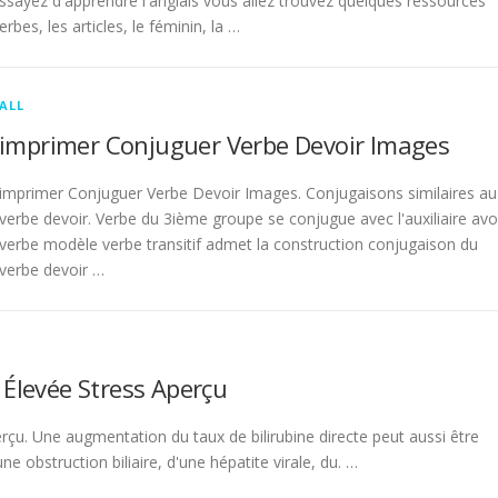
sayez d'apprendre l'anglais vous allez trouvez quelques ressources
rbes, les articles, le féminin, la …
ALL
imprimer Conjuguer Verbe Devoir Images
imprimer Conjuguer Verbe Devoir Images. Conjugaisons similaires au
verbe devoir. Verbe du 3ième groupe se conjugue avec l'auxiliaire avo
verbe modèle verbe transitif admet la construction conjugaison du
verbe devoir …
 Élevée Stress Aperçu
rçu. Une augmentation du taux de bilirubine directe peut aussi être
 obstruction biliaire, d'une hépatite virale, du. …