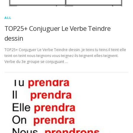
ALL
TOP25+ Conjuguer Le Verbe Teindre
dessin
TOP25+ Conjuguer Le Verbe Teindre dessin. Je teins tu teins il teint elle
teint on teint nous teignons vous teignez ils teignent elles teignent.
Verbe du 3e groupe se conjuguant …