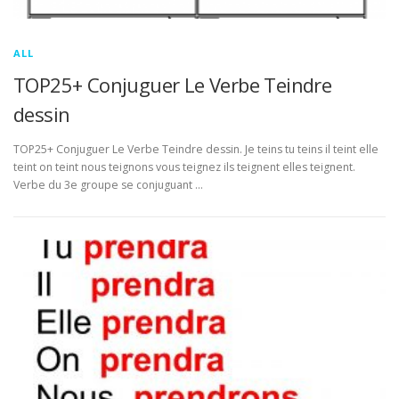
ALL
TOP25+ Conjuguer Le Verbe Teindre
dessin
TOP25+ Conjuguer Le Verbe Teindre dessin. Je teins tu teins il teint elle
teint on teint nous teignons vous teignez ils teignent elles teignent.
Verbe du 3e groupe se conjuguant …