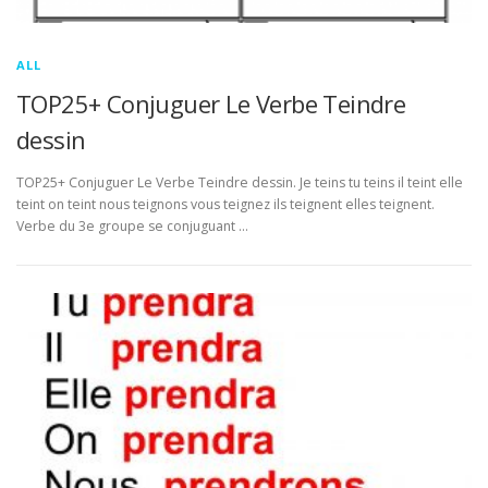
ALL
TOP25+ Conjuguer Le Verbe Teindre
dessin
TOP25+ Conjuguer Le Verbe Teindre dessin. Je teins tu teins il teint elle
teint on teint nous teignons vous teignez ils teignent elles teignent.
Verbe du 3e groupe se conjuguant …