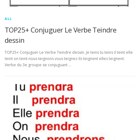
ALL
TOP25+ Conjuguer Le Verbe Teindre
dessin
TOP25+ Conjuguer Le Verbe Teindre dessin. Je teins tu teins il teint elle
teint on teint nous teignons vous teignez ils teignent elles teignent.
Verbe du 3e groupe se conjuguant …