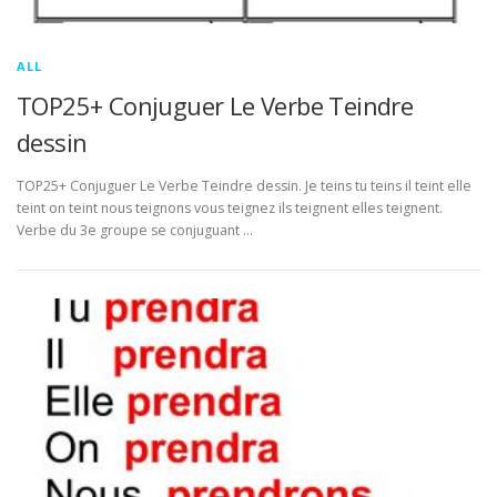
ALL
TOP25+ Conjuguer Le Verbe Teindre
dessin
TOP25+ Conjuguer Le Verbe Teindre dessin. Je teins tu teins il teint elle
teint on teint nous teignons vous teignez ils teignent elles teignent.
Verbe du 3e groupe se conjuguant …