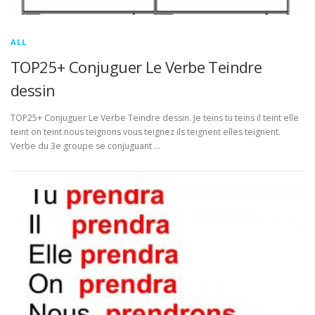
ALL
TOP25+ Conjuguer Le Verbe Teindre
dessin
TOP25+ Conjuguer Le Verbe Teindre dessin. Je teins tu teins il teint elle
teint on teint nous teignons vous teignez ils teignent elles teignent.
Verbe du 3e groupe se conjuguant …