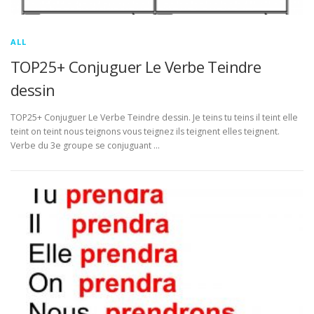
ALL
TOP25+ Conjuguer Le Verbe Teindre
dessin
TOP25+ Conjuguer Le Verbe Teindre dessin. Je teins tu teins il teint elle
teint on teint nous teignons vous teignez ils teignent elles teignent.
Verbe du 3e groupe se conjuguant …