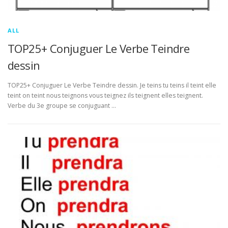
ALL
TOP25+ Conjuguer Le Verbe Teindre
dessin
TOP25+ Conjuguer Le Verbe Teindre dessin. Je teins tu teins il teint elle
teint on teint nous teignons vous teignez ils teignent elles teignent.
Verbe du 3e groupe se conjuguant …