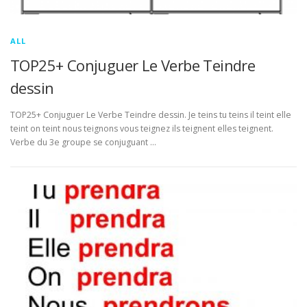
ALL
TOP25+ Conjuguer Le Verbe Teindre
dessin
TOP25+ Conjuguer Le Verbe Teindre dessin. Je teins tu teins il teint elle
teint on teint nous teignons vous teignez ils teignent elles teignent.
Verbe du 3e groupe se conjuguant …