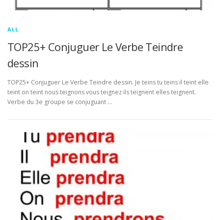
ALL
TOP25+ Conjuguer Le Verbe Teindre
dessin
TOP25+ Conjuguer Le Verbe Teindre dessin. Je teins tu teins il teint elle
teint on teint nous teignons vous teignez ils teignent elles teignent.
Verbe du 3e groupe se conjuguant …