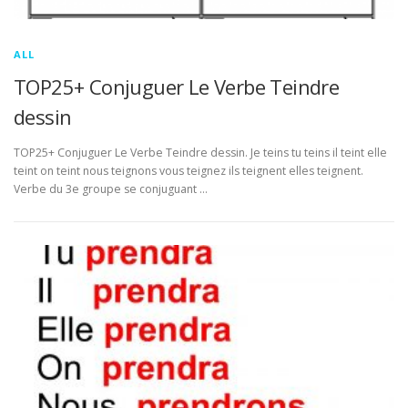
ALL
TOP25+ Conjuguer Le Verbe Teindre
dessin
TOP25+ Conjuguer Le Verbe Teindre dessin. Je teins tu teins il teint elle
teint on teint nous teignons vous teignez ils teignent elles teignent.
Verbe du 3e groupe se conjuguant …