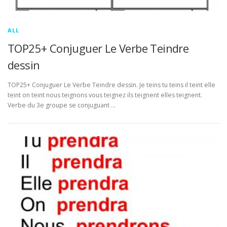
ALL
TOP25+ Conjuguer Le Verbe Teindre
dessin
TOP25+ Conjuguer Le Verbe Teindre dessin. Je teins tu teins il teint elle
teint on teint nous teignons vous teignez ils teignent elles teignent.
Verbe du 3e groupe se conjuguant …