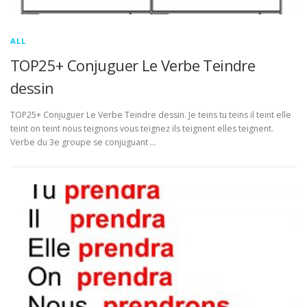
ALL
TOP25+ Conjuguer Le Verbe Teindre
dessin
TOP25+ Conjuguer Le Verbe Teindre dessin. Je teins tu teins il teint elle
teint on teint nous teignons vous teignez ils teignent elles teignent.
Verbe du 3e groupe se conjuguant …