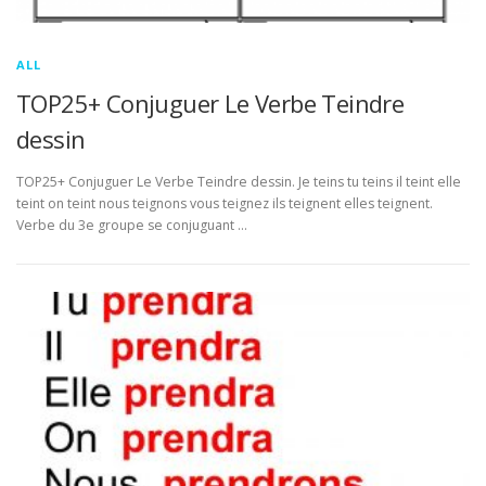
ALL
TOP25+ Conjuguer Le Verbe Teindre
dessin
TOP25+ Conjuguer Le Verbe Teindre dessin. Je teins tu teins il teint elle
teint on teint nous teignons vous teignez ils teignent elles teignent.
Verbe du 3e groupe se conjuguant …