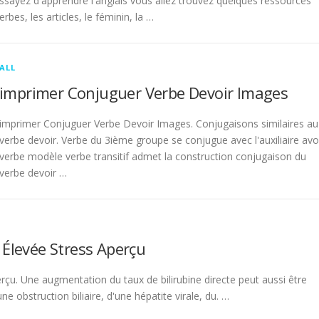
sayez d'apprendre l'anglais vous allez trouvez quelques ressources
rbes, les articles, le féminin, la …
ALL
imprimer Conjuguer Verbe Devoir Images
imprimer Conjuguer Verbe Devoir Images. Conjugaisons similaires au
verbe devoir. Verbe du 3ième groupe se conjugue avec l'auxiliaire avo
verbe modèle verbe transitif admet la construction conjugaison du
verbe devoir …
 Élevée Stress Aperçu
rçu. Une augmentation du taux de bilirubine directe peut aussi être
 obstruction biliaire, d'une hépatite virale, du. …