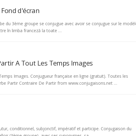
 Fond d'écran
be du 3ème groupe se conjugue avec avoir se conjugue sur le modèl
tre în limba franceză la toate …
Partir A Tout Les Temps Images
emps Images. Conjugueur française en ligne (gratuit). Toutes les
rbe Partir Contraire De Partir from www.conjugaisons.net …
tur, conditionnel, subjonctif, impératif et participe. Conjugaison du
 falloir (3ème groupe), avec ses synonymes, sa …