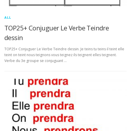
ALL
TOP25+ Conjuguer Le Verbe Teindre
dessin
TOP25+ Conjuguer Le Verbe Teindre dessin. Je teins tu teins il teint elle
teint on teint nous teignons vous teignez ils teignent elles teignent.
Verbe du 3e groupe se conjuguant …