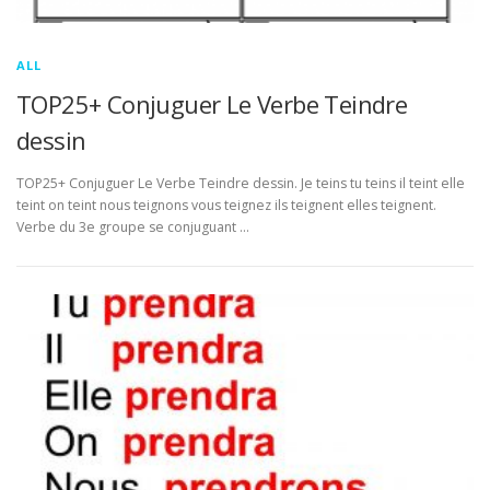
ALL
TOP25+ Conjuguer Le Verbe Teindre
dessin
TOP25+ Conjuguer Le Verbe Teindre dessin. Je teins tu teins il teint elle
teint on teint nous teignons vous teignez ils teignent elles teignent.
Verbe du 3e groupe se conjuguant …