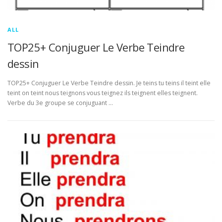
ALL
TOP25+ Conjuguer Le Verbe Teindre
dessin
TOP25+ Conjuguer Le Verbe Teindre dessin. Je teins tu teins il teint elle
teint on teint nous teignons vous teignez ils teignent elles teignent.
Verbe du 3e groupe se conjuguant …