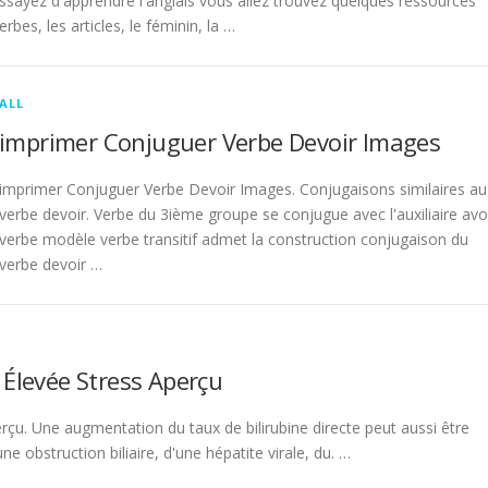
sayez d'apprendre l'anglais vous allez trouvez quelques ressources
rbes, les articles, le féminin, la …
ALL
imprimer Conjuguer Verbe Devoir Images
imprimer Conjuguer Verbe Devoir Images. Conjugaisons similaires au
verbe devoir. Verbe du 3ième groupe se conjugue avec l'auxiliaire avo
verbe modèle verbe transitif admet la construction conjugaison du
verbe devoir …
 Élevée Stress Aperçu
rçu. Une augmentation du taux de bilirubine directe peut aussi être
 obstruction biliaire, d'une hépatite virale, du. …