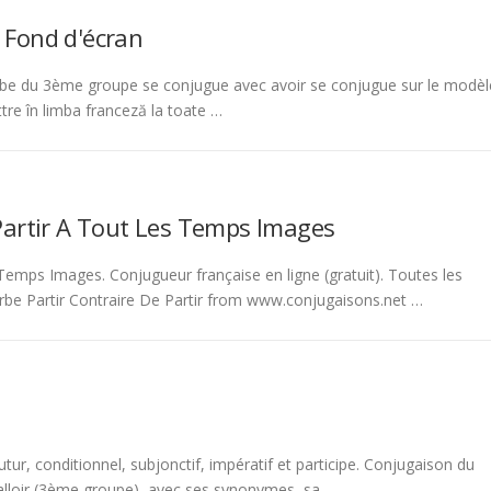
 Fond d'écran
be du 3ème groupe se conjugue avec avoir se conjugue sur le modèl
tre în limba franceză la toate …
Partir A Tout Les Temps Images
emps Images. Conjugueur française en ligne (gratuit). Toutes les
rbe Partir Contraire De Partir from www.conjugaisons.net …
tur, conditionnel, subjonctif, impératif et participe. Conjugaison du
 falloir (3ème groupe), avec ses synonymes, sa …