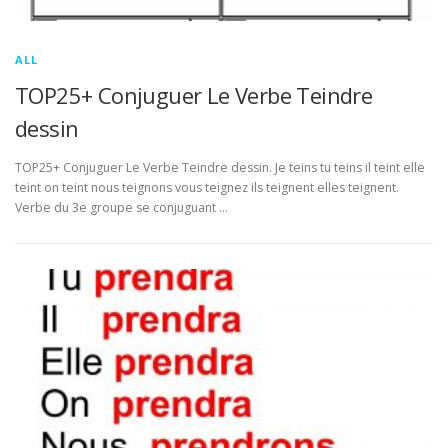
ALL
TOP25+ Conjuguer Le Verbe Teindre
dessin
TOP25+ Conjuguer Le Verbe Teindre dessin. Je teins tu teins il teint elle
teint on teint nous teignons vous teignez ils teignent elles teignent.
Verbe du 3e groupe se conjuguant …