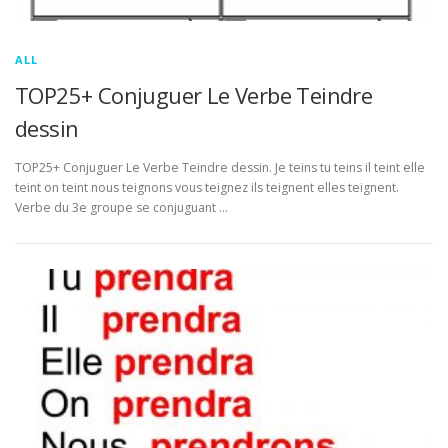
ALL
TOP25+ Conjuguer Le Verbe Teindre
dessin
TOP25+ Conjuguer Le Verbe Teindre dessin. Je teins tu teins il teint elle
teint on teint nous teignons vous teignez ils teignent elles teignent.
Verbe du 3e groupe se conjuguant …