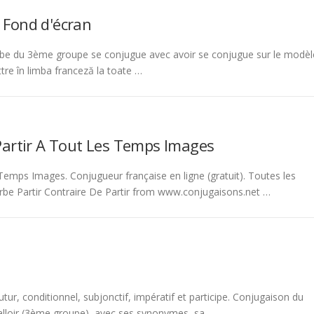
 Fond d'écran
be du 3ème groupe se conjugue avec avoir se conjugue sur le modèl
tre în limba franceză la toate …
Partir A Tout Les Temps Images
emps Images. Conjugueur française en ligne (gratuit). Toutes les
rbe Partir Contraire De Partir from www.conjugaisons.net …
tur, conditionnel, subjonctif, impératif et participe. Conjugaison du
 falloir (3ème groupe), avec ses synonymes, sa …