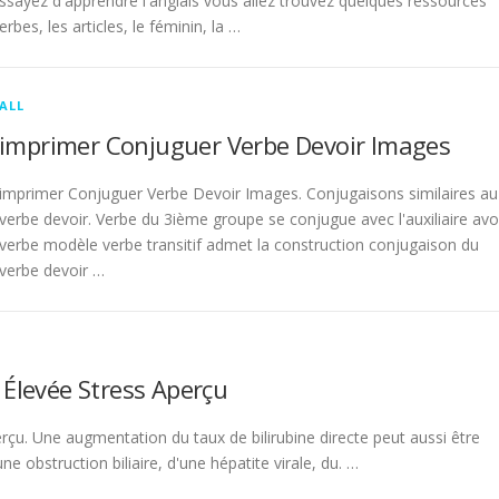
sayez d'apprendre l'anglais vous allez trouvez quelques ressources
rbes, les articles, le féminin, la …
ALL
imprimer Conjuguer Verbe Devoir Images
imprimer Conjuguer Verbe Devoir Images. Conjugaisons similaires au
verbe devoir. Verbe du 3ième groupe se conjugue avec l'auxiliaire avo
verbe modèle verbe transitif admet la construction conjugaison du
verbe devoir …
 Élevée Stress Aperçu
rçu. Une augmentation du taux de bilirubine directe peut aussi être
 obstruction biliaire, d'une hépatite virale, du. …