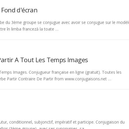
 Fond d'écran
be du 3ème groupe se conjugue avec avoir se conjugue sur le modèl
tre în limba franceză la toate …
Partir A Tout Les Temps Images
emps Images. Conjugueur française en ligne (gratuit). Toutes les
rbe Partir Contraire De Partir from www.conjugaisons.net …
tur, conditionnel, subjonctif, impératif et participe. Conjugaison du
 falloir (3ème groupe), avec ses synonymes, sa …