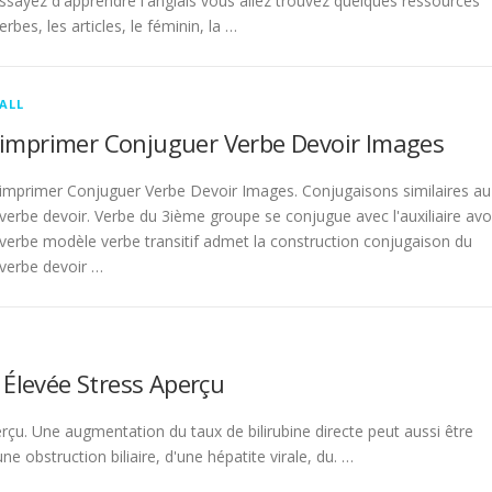
sayez d'apprendre l'anglais vous allez trouvez quelques ressources
rbes, les articles, le féminin, la …
ALL
imprimer Conjuguer Verbe Devoir Images
imprimer Conjuguer Verbe Devoir Images. Conjugaisons similaires au
verbe devoir. Verbe du 3ième groupe se conjugue avec l'auxiliaire avo
verbe modèle verbe transitif admet la construction conjugaison du
verbe devoir …
 Élevée Stress Aperçu
rçu. Une augmentation du taux de bilirubine directe peut aussi être
 obstruction biliaire, d'une hépatite virale, du. …