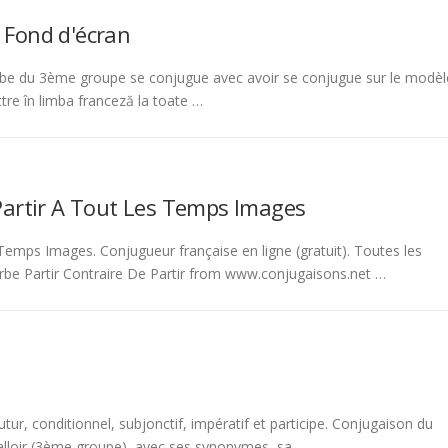
 Fond d'écran
be du 3ème groupe se conjugue avec avoir se conjugue sur le modèl
tre în limba franceză la toate …
Partir A Tout Les Temps Images
emps Images. Conjugueur française en ligne (gratuit). Toutes les
rbe Partir Contraire De Partir from www.conjugaisons.net …
tur, conditionnel, subjonctif, impératif et participe. Conjugaison du
 falloir (3ème groupe), avec ses synonymes, sa …