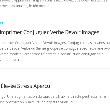
sayez d'apprendre l'anglais vous allez trouvez quelques ressources
rbes, les articles, le féminin, la …
ALL
imprimer Conjuguer Verbe Devoir Images
imprimer Conjuguer Verbe Devoir Images. Conjugaisons similaires au
verbe devoir. Verbe du 3ième groupe se conjugue avec l'auxiliaire avo
verbe modèle verbe transitif admet la construction conjugaison du
verbe devoir …
 Élevée Stress Aperçu
rçu. Une augmentation du taux de bilirubine directe peut aussi être
 obstruction biliaire, d'une hépatite virale, du. …