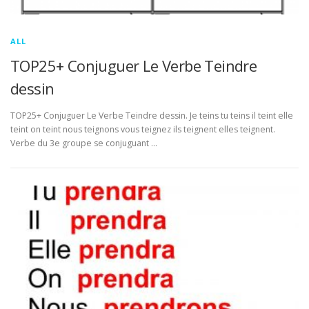
ALL
TOP25+ Conjuguer Le Verbe Teindre
dessin
TOP25+ Conjuguer Le Verbe Teindre dessin. Je teins tu teins il teint elle
teint on teint nous teignons vous teignez ils teignent elles teignent.
Verbe du 3e groupe se conjuguant …