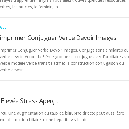
sayez d'apprendre l'anglais vous allez trouvez quelques ressources
rbes, les articles, le féminin, la …
ALL
imprimer Conjuguer Verbe Devoir Images
imprimer Conjuguer Verbe Devoir Images. Conjugaisons similaires au
verbe devoir. Verbe du 3ième groupe se conjugue avec l'auxiliaire avo
verbe modèle verbe transitif admet la construction conjugaison du
verbe devoir …
 Élevée Stress Aperçu
rçu. Une augmentation du taux de bilirubine directe peut aussi être
 obstruction biliaire, d'une hépatite virale, du. …