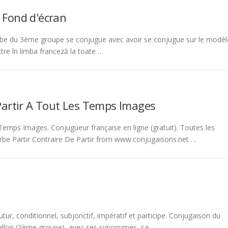
 Fond d'écran
be du 3ème groupe se conjugue avec avoir se conjugue sur le modèl
tre în limba franceză la toate …
Partir A Tout Les Temps Images
emps Images. Conjugueur française en ligne (gratuit). Toutes les
rbe Partir Contraire De Partir from www.conjugaisons.net …
tur, conditionnel, subjonctif, impératif et participe. Conjugaison du
 falloir (3ème groupe), avec ses synonymes, sa …