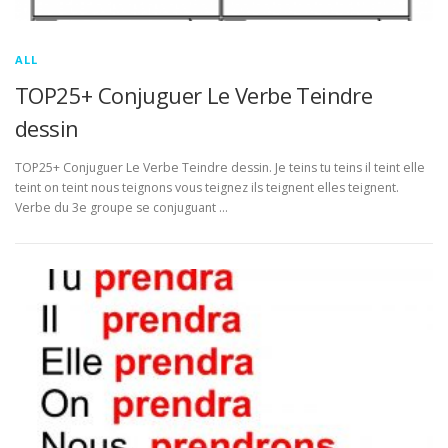
ALL
TOP25+ Conjuguer Le Verbe Teindre
dessin
TOP25+ Conjuguer Le Verbe Teindre dessin. Je teins tu teins il teint elle
teint on teint nous teignons vous teignez ils teignent elles teignent.
Verbe du 3e groupe se conjuguant …