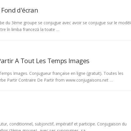
 Fond d'écran
be du 3ème groupe se conjugue avec avoir se conjugue sur le modèl
tre în limba franceză la toate …
Partir A Tout Les Temps Images
emps Images. Conjugueur française en ligne (gratuit). Toutes les
rbe Partir Contraire De Partir from www.conjugaisons.net …
tur, conditionnel, subjonctif, impératif et participe. Conjugaison du
 falloir (3ème groupe), avec ses synonymes, sa …