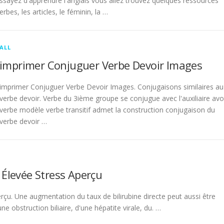
sayez d'apprendre l'anglais vous allez trouvez quelques ressources
rbes, les articles, le féminin, la …
ALL
imprimer Conjuguer Verbe Devoir Images
imprimer Conjuguer Verbe Devoir Images. Conjugaisons similaires au
verbe devoir. Verbe du 3ième groupe se conjugue avec l'auxiliaire avo
verbe modèle verbe transitif admet la construction conjugaison du
verbe devoir …
 Élevée Stress Aperçu
rçu. Une augmentation du taux de bilirubine directe peut aussi être
 obstruction biliaire, d'une hépatite virale, du. …