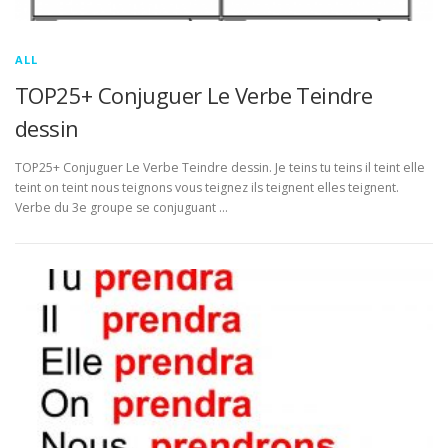
ALL
TOP25+ Conjuguer Le Verbe Teindre
dessin
TOP25+ Conjuguer Le Verbe Teindre dessin. Je teins tu teins il teint elle
teint on teint nous teignons vous teignez ils teignent elles teignent.
Verbe du 3e groupe se conjuguant …