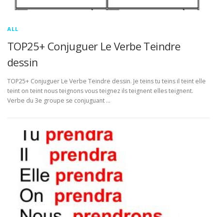
ALL
TOP25+ Conjuguer Le Verbe Teindre
dessin
TOP25+ Conjuguer Le Verbe Teindre dessin. Je teins tu teins il teint elle
teint on teint nous teignons vous teignez ils teignent elles teignent.
Verbe du 3e groupe se conjuguant …