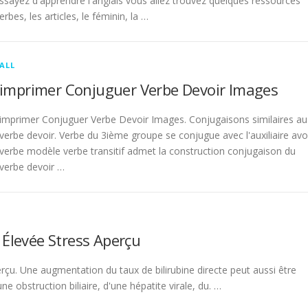
sayez d'apprendre l'anglais vous allez trouvez quelques ressources
rbes, les articles, le féminin, la …
ALL
imprimer Conjuguer Verbe Devoir Images
imprimer Conjuguer Verbe Devoir Images. Conjugaisons similaires au
verbe devoir. Verbe du 3ième groupe se conjugue avec l'auxiliaire avo
verbe modèle verbe transitif admet la construction conjugaison du
verbe devoir …
 Élevée Stress Aperçu
rçu. Une augmentation du taux de bilirubine directe peut aussi être
 obstruction biliaire, d'une hépatite virale, du. …