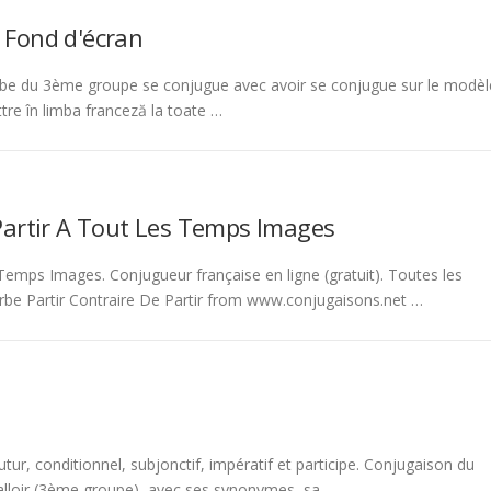
 Fond d'écran
be du 3ème groupe se conjugue avec avoir se conjugue sur le modèl
tre în limba franceză la toate …
Partir A Tout Les Temps Images
emps Images. Conjugueur française en ligne (gratuit). Toutes les
rbe Partir Contraire De Partir from www.conjugaisons.net …
tur, conditionnel, subjonctif, impératif et participe. Conjugaison du
 falloir (3ème groupe), avec ses synonymes, sa …