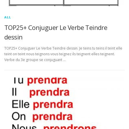
ALL
TOP25+ Conjuguer Le Verbe Teindre
dessin
TOP25+ Conjuguer Le Verbe Teindre dessin. Je teins tu teins il teint elle
teint on teint nous teignons vous teignez ils teignent elles teignent.
Verbe du 3e groupe se conjuguant …